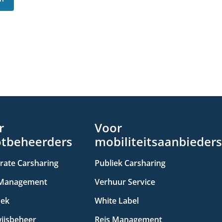
r
Voor
otbeheerders
mobiliteitsaanbieders
rate Carsharing
Publiek Carsharing
 Management
Verhuur Service
oek
White Label
wijsbeheer
Reis Management