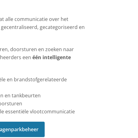
at alle communicatie over het
 gecentraliseerd, gecategoriseerd en
rteren, doorsturen en zoeken naar
beheerders een
één intelligente
iële en brandstofgerelateerde
en en tankbeurten
oorsturen
le essentiële vlootcommunicatie
 wagenparkbeheer