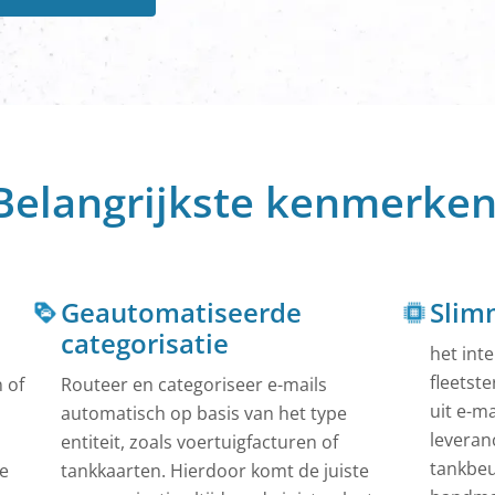
360-graden overzicht van de bewegingen van uw
Helpcentrum
In ons helpcentrum vind je snelle oplossingen en uitg
instructies voor onze producten.
n
 met combinatiesloten kunnen nu zeer
Alles zien
 worden geboekt.
todelen
en willen geld verdienen. Wij bieden de nodige
Belangrijkste kenmerken
Geautomatiseerde
Slim
categorisatie
het int
fleetste
 of
Routeer en categoriseer e-mails
uit e-ma
automatisch op basis van het type
leveran
entiteit, zoals voertuigfacturen of
tankbeu
le
tankkaarten. Hierdoor komt de juiste