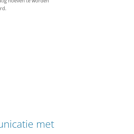
tig hoeven te worden
rd.
nicatie met