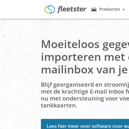
Producten
Producten
Vlootbeheer
Voertuigen pro
helpen met de o
Prijzen
Moeiteloos gege
Autodelen vo
Nieuws
Veel werknemer
importeren met 
gebruiken fleet
Contact
mailinbox van je
Beheer van 
Demo
Login
Deze module is 
werknemers de 
Blijf georganiseerd en strooml
Elektronisch
met de krachtige E-mail Inbox fu
Waarom elke rei
doen?
nu met ondersteuning voor voe
tankkaarten.
Rijbewijs Con
Controle via sm
sleutelkastje & 
Geo & Tracer
Lees hier meer over software voor 