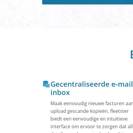
Krijg een live 
wagenpark.
Fietsen Dele
Bedrijfsfietsen
kostenefficiënt
Openbare Au
Autodeelbedrijv
functies.
Alles zien
Gecentraliseerde e-mail
inbox
Maak eenvoudig nieuwe facturen aan
upload gescande kopieën. fleetster
biedt een eenvoudige en intuïtieve
interface om ervoor te zorgen dat al