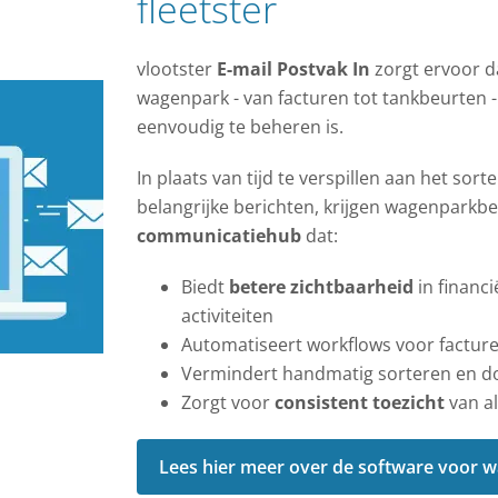
fleetster
vlootster
E-mail Postvak In
zorgt ervoor d
wagenpark - van facturen tot tankbeurten -
eenvoudig te beheren is.
In plaats van tijd te verspillen aan het so
belangrijke berichten, krijgen wagenpark
communicatiehub
dat:
Biedt
betere zichtbaarheid
in financ
activiteiten
Automatiseert workflows voor factur
Vermindert handmatig sorteren en d
Zorgt voor
consistent toezicht
van al
Lees hier meer over de software voor