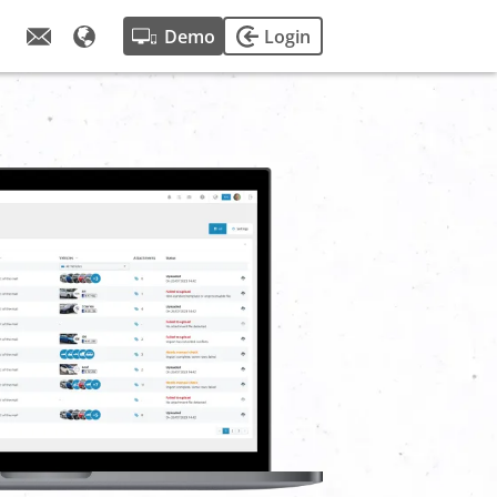
Demo
Login
 verhalen.
ctor, tips van
ie en missie.
n van onze
 fleetster.