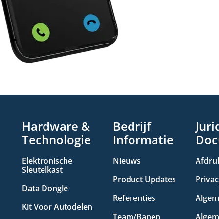
Hardware &
Bedrijf
Juri
Technologie
Informatie
Doc
Elektronische
Nieuws
Afdru
Sleutelkast
Product Updates
Privac
Data Dongle
Referenties
Algem
Kit Voor Autodelen
Team/Banen
Algem