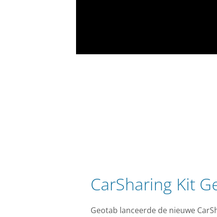
CarSharing Kit G
Geotab lanceerde de nieuwe CarShar