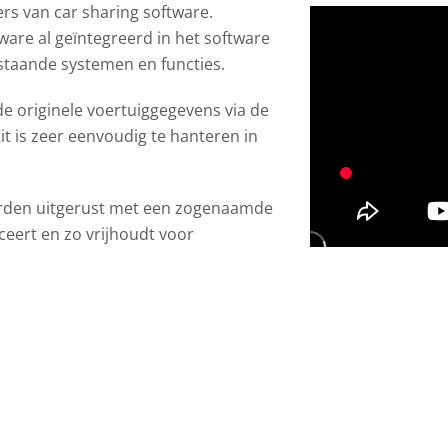
ers van car sharing software.
dware al geïntegreerd in het software
staande systemen en functies.
de originele voertuiggegevens via de
t is zeer eenvoudig te hanteren in
rden uitgerust met een zogenaamde
ceert en zo vrijhoudt voor