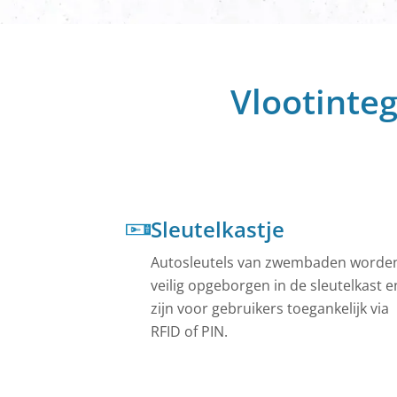
Krijg een live 
wagenpark.
Fietsen Dele
Bedrijfsfietsen
kostenefficiënt
Vlootinte
Openbare Au
Autodeelbedrijv
functies.
Alles zien
Sleutelkastje
Autosleutels van zwembaden worde
veilig opgeborgen in de sleutelkast e
zijn voor gebruikers toegankelijk via
RFID of PIN.