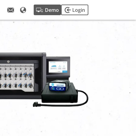
Demo
Login
 verhalen.
ctor, tips van
ie en missie.
n van onze
 fleetster.