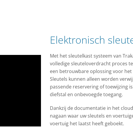
Elektronisch sleut
Met het sleutelkast systeem van Trak
volledige sleuteloverdracht proces te
een betrouwbare oplossing voor het 
Sleutels kunnen alleen worden verwij
passende reservering of toewijzing i
diefstal en onbevoegde toegang.
Dankzij de documentatie in het clouds
nagaan waar uw sleutels en voertuig
voertuig het laatst heeft geboekt.