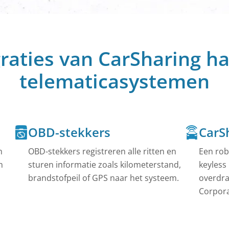
360-graden overzicht van de bewegingen van uw
Helpcentrum
In ons helpcentrum vind je snelle oplossingen en uitg
instructies voor onze producten.
n
 met combinatiesloten kunnen nu zeer
Alles zien
 worden geboekt.
graties van CarSharing h
todelen
telematicasystemen
en willen geld verdienen. Wij bieden de nodige
OBD-stekkers
CarSh
n
OBD-stekkers registreren alle ritten en
Een rob
n
sturen informatie zoals kilometerstand,
keyless
brandstofpeil of GPS naar het systeem.
overdra
Corpora