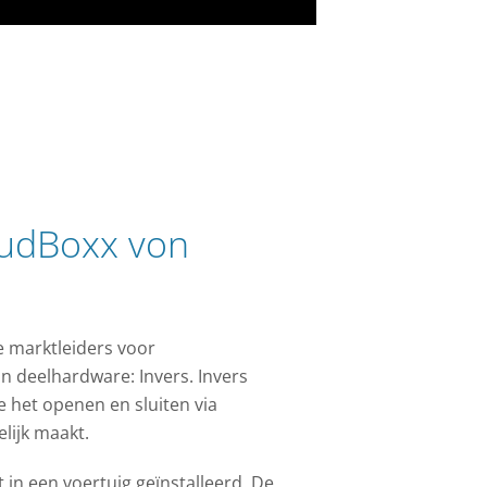
oudBoxx von
e marktleiders voor
n deelhardware: Invers. Invers
e het openen en sluiten via
lijk maakt.
in een voertuig geïnstalleerd. De