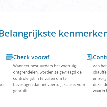
360-graden overzicht van de bewegingen van uw
Helpcentrum
In ons helpcentrum vind je snelle oplossingen en uitg
instructies voor onze producten.
n
 met combinatiesloten kunnen nu zeer
Alles zien
 worden geboekt.
Belangrijkste kenmerke
todelen
en willen geld verdienen. Wij bieden de nodige
Check vooraf
Cont
Wanneer bestuurders het voertuig
Aan het
ontgrendelen, worden ze gevraagd de
chauffe
controlelijst in te vullen om te
en zorg
ver
bevestigen dat het voertuig klaar is voor
dezelfd
gebruik.
waarin 