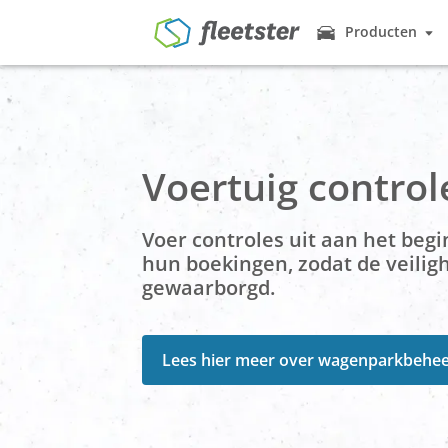
Producten
Producten
Vlootbeheer
Voertuigen pro
helpen met de o
Prijzen
Autodelen vo
Nieuws
Voertuig control
Veel werknemer
gebruiken fleet
Contact
Beheer van 
Voer controles uit aan het beg
Demo
Login
Deze module is 
werknemers de 
hun boekingen, zodat de veilig
gewaarborgd.
Elektronisch
Waarom elke rei
doen?
Lees hier meer over wagenparkbehe
Rijbewijs Con
Controle via sm
sleutelkastje & 
Geo & Tracer