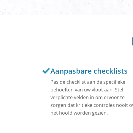
Krijg een live 
wagenpark.
Fietsen Dele
Bedrijfsfietsen
kostenefficiënt
Openbare Au
Autodeelbedrijv
functies.
Alles zien
Aanpasbare checklists
Pas de checklist aan de specifieke
behoeften van uw vloot aan. Stel
verplichte velden in om ervoor te
zorgen dat kritieke controles nooit o
het hoofd worden gezien.