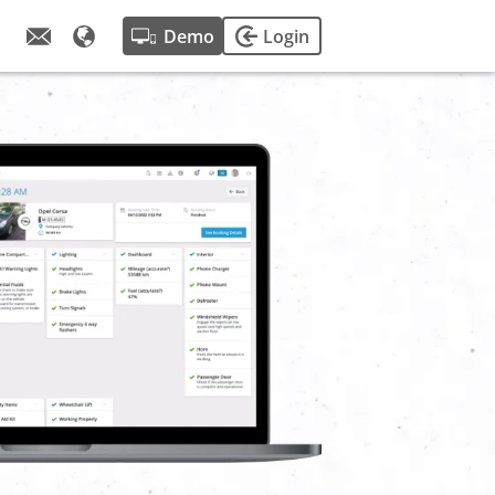
Demo
Login
 verhalen.
ctor, tips van
ie en missie.
n van onze
 fleetster.