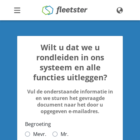
Producten
Prijzen
Wilt u dat we u
Nieuws
rondleiden in ons
Contact
systeem en alle
functies uitleggen?
Demo
Login
Vul de onderstaande informatie in
en we sturen het gevraagde
document naar het door u
opgegeven e-mailadres.
Begroeting
Mevr.
Mr.